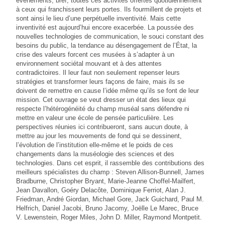
évènements, bref, toutes ces activités offertes quotidiennement
à ceux qui franchissent leurs portes. Ils fourmillent de projets et
sont ainsi le lieu d’une perpétuelle inventivité. Mais cette
inventivité est aujourd’hui encore exacerbée. La poussée des
nouvelles technologies de communication, le souci constant des
besoins du public, la tendance au désengagement de l’État, la
crise des valeurs forcent ces musées à s’adapter à un
environnement sociétal mouvant et à des attentes
contradictoires. Il leur faut non seulement repenser leurs
stratégies et transformer leurs façons de faire, mais ils se
doivent de remettre en cause l’idée même qu’ils se font de leur
mission. Cet ouvrage se veut dresser un état des lieux qui
respecte l’hétérogénéité du champ muséal sans défendre ni
mettre en valeur une école de pensée particulière. Les
perspectives réunies ici contribueront, sans aucun doute, à
mettre au jour les mouvements de fond qui se dessinent,
l’évolution de l’institution elle-même et le poids de ces
changements dans la muséologie des sciences et des
technologies. Dans cet esprit, il rassemble des contributions des
meilleurs spécialistes du champ : Steven Allison-Bunnell, James
Bradburne, Christopher Bryant, Marie-Jeanne Choffel-Mailfert,
Jean Davallon, Goéry Delacôte, Dominique Ferriot, Alan J.
Friedman, André Giordan, Michael Gore, Jack Guichard, Paul M.
Helfrich, Daniel Jacobi, Bruno Jacomy, Joëlle Le Marec, Bruce
V. Lewenstein, Roger Miles, John D. Miller, Raymond Montpetit.